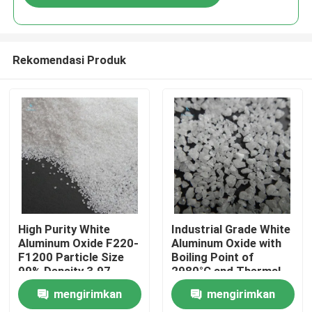
Rekomendasi Produk
Rumah
High Purity White
Industrial Grade White
Aluminum Oxide F220-
Aluminum Oxide with
F1200 Particle Size
Boiling Point of
Produk
99% Density 3.97
2980°C and Thermal
G/cm3 for Thermal
Conductivity of 30
mengirimkan
mengirimkan
Conductive Materials
W/mK
Tentang Kami