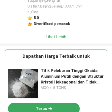
Yuquanying,FengTai
District,Beijing,Beijing,100071,Chin
a ,Cina
5.0
Diverifikasi pemasok
Lihat Lebih
Dapatkan Harga Terbaik untuk
Titik Peleburan Tinggi Oksida
Aluminium Putih dengan Struktur
Kristal Heksagonal dan Tidak
Larut dalam Air
MOQ： 5 TONS
Terus