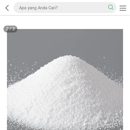
2
/
2