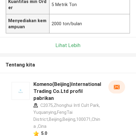
Kuantitas min Ord
5 Metrik Ton
er
Menyediakan kem
2000 ton/bulan
ampuan
Lihat Lebih
Tentang kita
Komeno(Beijing)International
Trading Co.Ltd profil
pabrikan
C2075,Zhonghui Intl Cult Park,
Yuquanying,FengTai
District,Beijing,Beijing,100071,Chin
a ,Cina
5.0