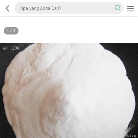
1
/
1