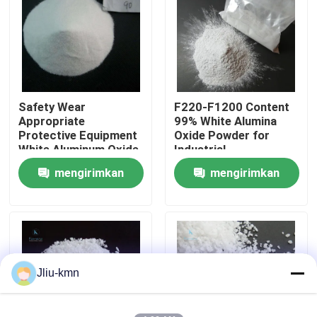
Tur Pabrik
Kontrol Kualitas
Safety Wear
F220-F1200 Content
Appropriate
99% White Alumina
Hubungi Kami
Protective Equipment
Oxide Powder for
White Aluminum Oxide
Industrial
10 Mosh Hardness
mengirimkan
mengirimkan
Berita
3.97 G/cm3
permintaan
permintaan
Kasus-kasus
VR
Jliu-kmn
Fusi Aluminium Oksida