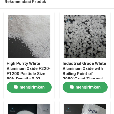
Rekomendasi Produk
High Purity White
Industrial Grade White
Aluminum Oxide F220-
Aluminum Oxide with
F1200 Particle Size
Boiling Point of
99% Density 3.97
2980°C and Thermal
Rumah
G/cm3 for Thermal
Conductivity of 30
mengirimkan
mengirimkan
Conductive Materials
W/mK
Produk
permintaan
permintaan
Tentang Kami