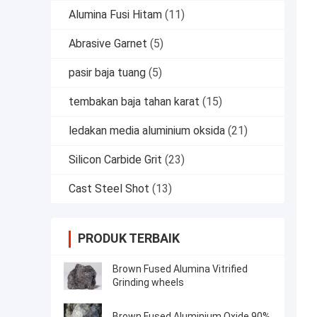
Alumina Fusi Hitam
(11)
Abrasive Garnet
(5)
pasir baja tuang
(5)
tembakan baja tahan karat
(15)
ledakan media aluminium oksida
(21)
Silicon Carbide Grit
(23)
Cast Steel Shot
(13)
PRODUK TERBAIK
Brown Fused Alumina Vitrified
Grinding wheels
Brown Fused Aluminium Oxide 90%