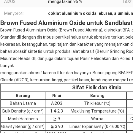
Al2O3:
mengatakan 95 %
TiO2:
Menyoroti:
coklat aluminium oksida leburan
,
aluminiu
Brown Fused Aluminium Oxide untuk Sandblast
Brown Fused Aluminium Oxide (Brown Fused Alumina), disingkat BFA, 
Standar dll dengan distribusi partikel halus untuk abrasive terikat, 
kekerasan, ketangguhan, tepi tajam dan karakter yang menajamkan di
bahan abrasif sintetis untuk produksi alat abrasif (Berulir Grinding Ro
Mounted Heads dll, dan juga dalam tujuan Pasir Peledakan dan Poles.
banyak
menggunakan abrasif karena fitur dan biayanya. Bubur jagung BFA FE
Oksida (Al2O3), kemurnian tinggi, partikel kasar, kandungan magnet re
Sifat Fisik dan Kimia
Barang
Nilai
Barang
Bahan Utama
Al2O3
Titik lebur (℃)
Bulk Density (g / cm³)
1.4-2.3
Max Using Temperature (℃)
Mosh Hardness
≧ 9
Warna
C
Gravity Benar (g / cm³)
≧ 3.90
Linear Expansivity (0-1600 ℃)