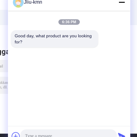
Jliu-kmn
Corundum untuk
Oxide BFA 36 #
Bahan Abrasive
Sertifikasi
Anti-Slip yang
ISO9001 2008
Berikat
6:36 PM
Good day, what product are you looking 
for?
ggalkan pesan