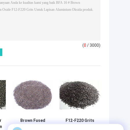
(
0
/ 3000)
r
Brown Fused
F12-F220 Grits
m
Alumina / Brown
Brown Aluminium