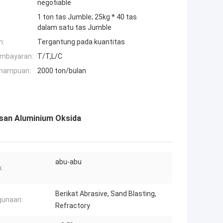
negotiable
1 ton tas Jumble; 25kg * 40 tas
dalam satu tas Jumble
n:
Tergantung pada kuantitas
embayaran:
T/T,L/C
mampuan:
2000 ton/bulan
isan Aluminium Oksida
abu-abu
:
Berikat Abrasive, Sand Blasting,
gunaan:
Refractory