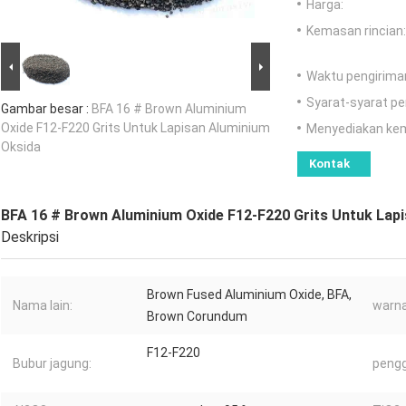
Harga:
Kemasan rincian:
Waktu pengirima
Syarat-syarat p
Gambar besar :
BFA 16 # Brown Aluminium
Oxide F12-F220 Grits Untuk Lapisan Aluminium
Menyediakan ke
Oksida
Kontak
BFA 16 # Brown Aluminium Oxide F12-F220 Grits Untuk Lap
Deskripsi
Brown Fused Aluminium Oxide, BFA,
Nama lain:
warna
Brown Corundum
F12-F220
Bubur jagung:
peng