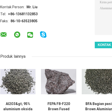
Kontak Person:
Mr. Liu
Tel:
+86-13681132853
Faks:
86-10-63523805
Produk lainnya
Al2O3&gt; 95%
FEPA F8-F220
BFA Bagian pasi
aluminium oksida
Brown Fused
Brown Aluminiu