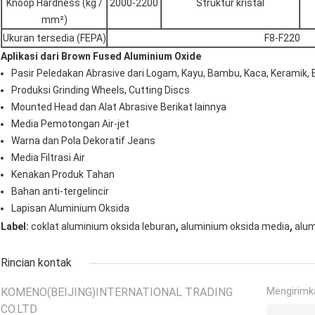
Knoop Hardness (kg /
2000-2200
Struktur kristal
mm²)
Ukuran tersedia (FEPA)
F8-F220
Aplikasi dari Brown Fused Aluminium Oxide
Pasir Peledakan Abrasive dari Logam, Kayu, Bambu, Kaca, Keramik, B
Produksi Grinding Wheels, Cutting Discs
Mounted Head dan Alat Abrasive Berikat lainnya
Media Pemotongan Air-jet
Warna dan Pola Dekoratif Jeans
Media Filtrasi Air
Kenakan Produk Tahan
Bahan anti-tergelincir
Lapisan Aluminium Oksida
,
,
Label:
coklat aluminium oksida leburan
aluminium oksida media
alum
Rincian kontak
KOMENO(BEIJING)INTERNATIONAL TRADING
Mengirimk
CO.LTD