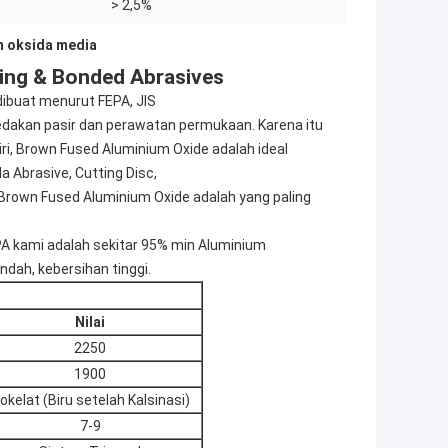
> 2,5%
m oksida media
ing & Bonded Abrasives
dibuat menurut FEPA, JIS
peledakan pasir dan perawatan permukaan. Karena itu
ri, Brown Fused Aluminium Oxide adalah ideal
da Abrasive, Cutting Disc,
 Brown Fused Aluminium Oxide adalah yang paling
PA kami adalah sekitar 95% min Aluminium
ndah, kebersihan tinggi.
Nilai
2250
1900
okelat (Biru setelah Kalsinasi)
7-9