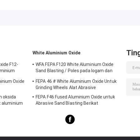
leburan coklat,
Alumina Untuk
Oxide Untuk
aluminium oksida
Abrasive / Pasir-
Tinggi Alumina
media
Peledakan
Bricks
Berikat
Tin
White Aluminium Oxide
xide F12-
WFA FEPA F120 White Aluminium Oxide
uminium
Sand Blasting / Poles pada logam dan
non-logam
minium Oxide
FEPA 46 # White Aluminium Oxide Untuk
Grinding Wheels Alat Abrasive
m oksida
FEPA F46 Fused Aluminium Oxide untuk
x aluminium
Abrasive Sand Blasting Berikat