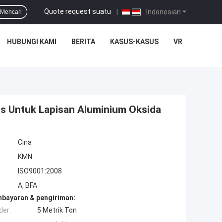
Quote request suatu
|
Indonesian
Mencari
HUBUNGI KAMI
BERITA
KASUS-KASUS
VR
s Untuk Lapisan Aluminium Oksida
Cina
KMN
ISO9001:2008
A, BFA
mbayaran & pengiriman:
der:
5 Metrik Ton