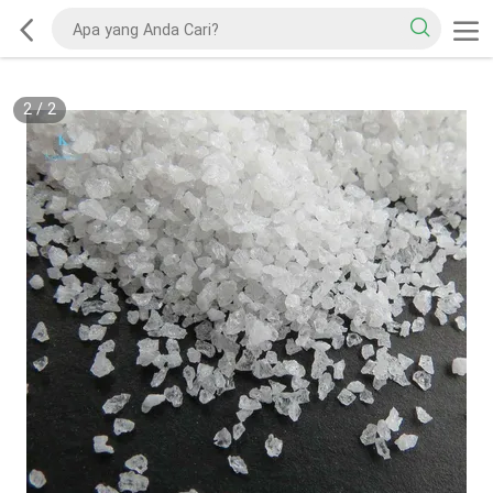
2
/
2