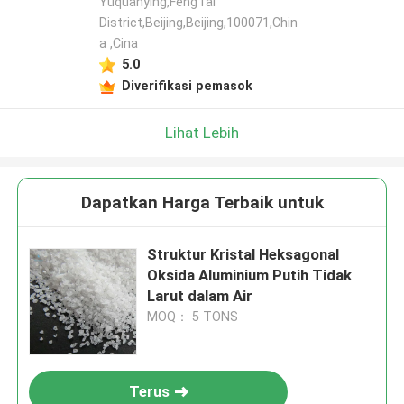
Yuquanying,FengTai
District,Beijing,Beijing,100071,Chin
a ,Cina
5.0
Diverifikasi pemasok
Lihat Lebih
Dapatkan Harga Terbaik untuk
Struktur Kristal Heksagonal
Oksida Aluminium Putih Tidak
Larut dalam Air
MOQ： 5 TONS
Terus