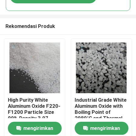
Rekomendasi Produk
Rumah
High Purity White
Industrial Grade White
Aluminum Oxide F220-
Aluminum Oxide with
F1200 Particle Size
Boiling Point of
Produk
99% Density 3.97
2980°C and Thermal
G/cm3 for Thermal
Conductivity of 30
mengirimkan
mengirimkan
Conductive Materials
W/mK
Tentang Kami