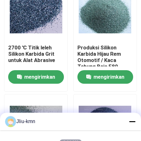
Tur Pabrik
Kontrol Kualitas
2700 ℃ Titik leleh
Produksi Silikon
Silikon Karbida Grit
Karbida Hijau Rem
Hubungi Kami
untuk Alat Abrasive
Otomotif / Kaca
Tabung Baja F80
mengirimkan
mengirimkan
Berita
permintaan
permintaan
Kasus-kasus
VR
Jliu-kmn
Fusi Aluminium Oksida