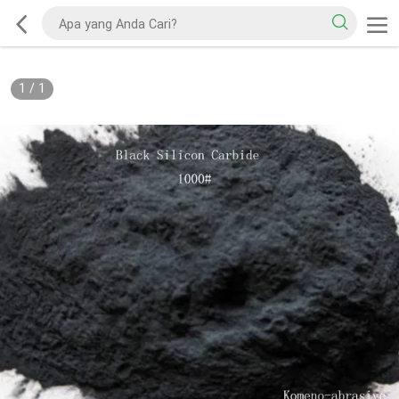
1
/
1