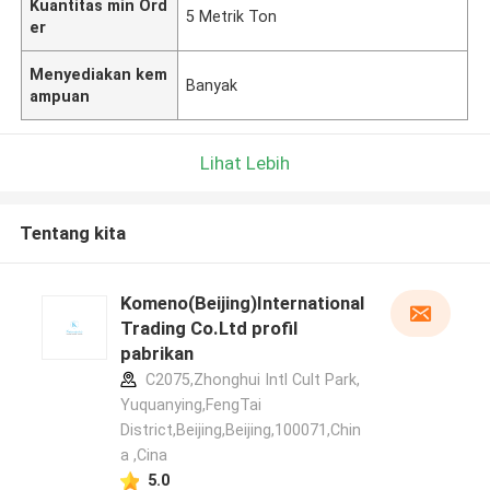
Kuantitas min Ord
5 Metrik Ton
er
Menyediakan kem
Banyak
ampuan
Lihat Lebih
Tentang kita
Komeno(Beijing)International
Trading Co.Ltd profil
pabrikan
C2075,Zhonghui Intl Cult Park,
Yuquanying,FengTai
District,Beijing,Beijing,100071,Chin
a ,Cina
5.0