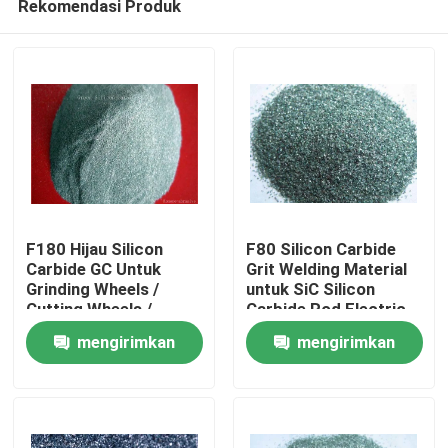
Rekomendasi Produk
F180 Hijau Silicon
F80 Silicon Carbide
Carbide GC Untuk
Grit Welding Material
Grinding Wheels /
untuk SiC Silicon
Cutting Wheels /
Carbide Rod Electric
Rumah
Sharping Stones
Tools
mengirimkan
mengirimkan
Produk
permintaan
permintaan
Tentang Kami