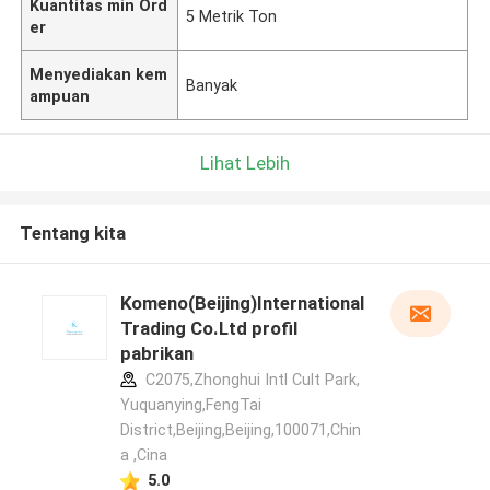
Kuantitas min Ord
5 Metrik Ton
er
Menyediakan kem
Banyak
ampuan
Lihat Lebih
Tentang kita
Komeno(Beijing)International
Trading Co.Ltd profil
pabrikan
C2075,Zhonghui Intl Cult Park,
Yuquanying,FengTai
District,Beijing,Beijing,100071,Chin
a ,Cina
5.0