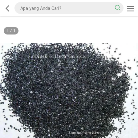
1
/
1