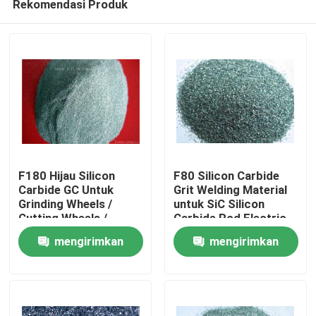
Rekomendasi Produk
F180 Hijau Silicon
F80 Silicon Carbide
Carbide GC Untuk
Grit Welding Material
Grinding Wheels /
untuk SiC Silicon
Cutting Wheels /
Carbide Rod Electric
Rumah
Sharping Stones
Tools
mengirimkan
mengirimkan
Produk
permintaan
permintaan
Tentang Kami