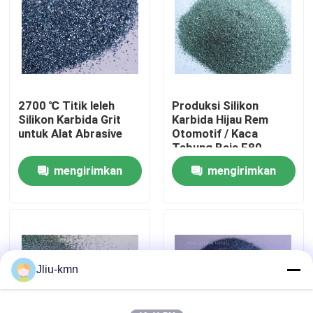
Tur Pabrik
Kontrol Kualitas
2700 ℃ Titik leleh
Produksi Silikon
Silikon Karbida Grit
Karbida Hijau Rem
Hubungi Kami
untuk Alat Abrasive
Otomotif / Kaca
Tabung Baja F80
mengirimkan
mengirimkan
Berita
permintaan
permintaan
Kasus-kasus
VR
Jliu-kmn
Fusi Aluminium Oksida