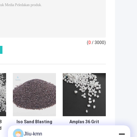
(
0
/ 3000)
8
Iso Sand Blasting
Amplas 36 Grit
d
Fused Aluminium
Alumina White
Jliu-kmn
Oxide 36 Grit
Sertifikasi Iso