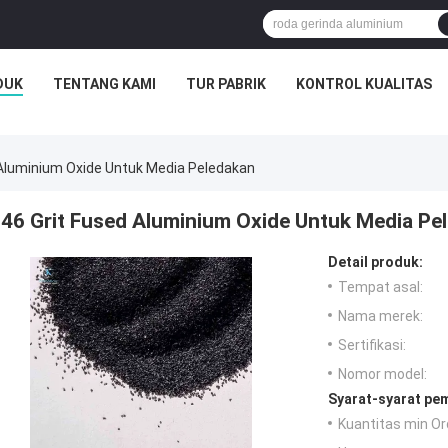
DUK
TENTANG KAMI
TUR PABRIK
KONTROL KUALITAS
 Aluminium Oxide Untuk Media Peledakan
46 Grit Fused Aluminium Oxide Untuk Media Pe
Detail produk:
Tempat asal:
Nama merek:
Sertifikasi:
Nomor model:
Syarat-syarat pe
Kuantitas min Or