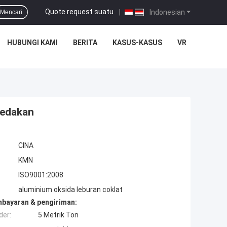
Quote request suatu
|
Indonesian
Mencari
HUBUNGI KAMI
BERITA
KASUS-KASUS
VR
ledakan
CINA
KMN
ISO9001:2008
aluminium oksida leburan coklat
mbayaran & pengiriman:
der:
5 Metrik Ton