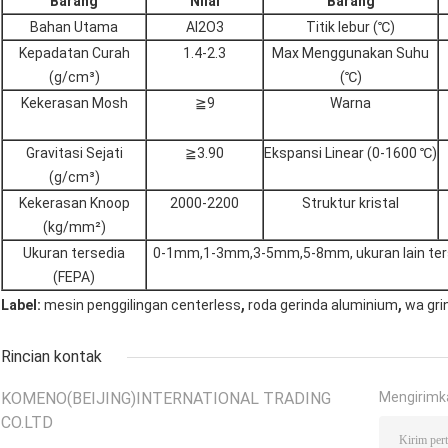
Barang
Nilai
Barang
Bahan Utama
Al2O3
Titik lebur (℃)
Kepadatan Curah
1.4-2.3
Max Menggunakan Suhu
(g/cm³)
(℃)
Kekerasan Mosh
≧9
Warna
Gravitasi Sejati
≧3.90
Ekspansi Linear (0-1600 ℃)
(g/cm³)
Kekerasan Knoop
2000-2200
Struktur kristal
(kg/mm²)
Ukuran tersedia
0-1mm,1-3mm,3-5mm,5-8mm, ukuran lain ter
(FEPA)
,
,
Label:
mesin penggilingan centerless
roda gerinda aluminium
wa gri
Rincian kontak
KOMENO(BEIJING)INTERNATIONAL TRADING
Mengirimk
CO.LTD