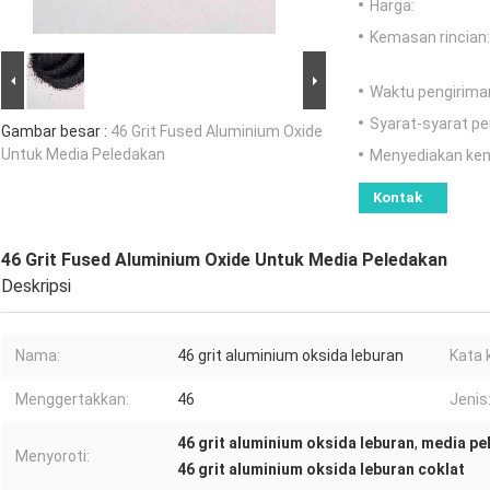
Harga:
Kemasan rincian:
Waktu pengirima
Syarat-syarat p
Gambar besar :
46 Grit Fused Aluminium Oxide
Untuk Media Peledakan
Menyediakan ke
Kontak
46 Grit Fused Aluminium Oxide Untuk Media Peledakan
Deskripsi
Nama:
46 grit aluminium oksida leburan
Kata 
Menggertakkan:
46
Jenis
46 grit aluminium oksida leburan
,
media pe
Menyoroti:
46 grit aluminium oksida leburan coklat