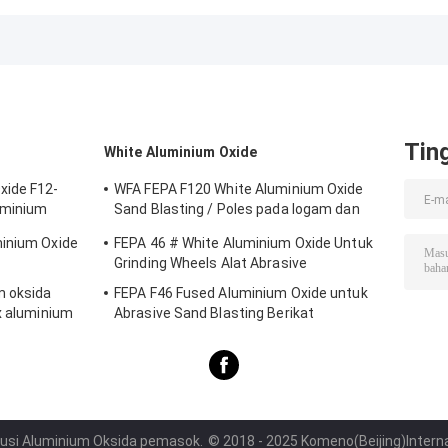
gerinda
Al2o3
99% Min Al2o3
Content
Tin
White Aluminium Oxide
xide F12-
WFA FEPA F120 White Aluminium Oxide
uminium
Sand Blasting / Poles pada logam dan
non-logam
minium Oxide
FEPA 46 # White Aluminium Oxide Untuk
Grinding Wheels Alat Abrasive
m oksida
FEPA F46 Fused Aluminium Oxide untuk
x aluminium
Abrasive Sand Blasting Berikat
 Fusi Aluminium Oksida pemasok.
© 2018 - 2025 Komeno(Beijing)Internat