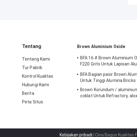
Tentang
Brown Aluminium Oxide
BFA 16 # Brown Aluminium O
Tentang Kami
F220 Grits Untuk Lapisan Al
Tur Pabrik
Oksida
BFA Bagian pasir Brown Alu
Kontrol Kualitas
Untuk Tinggi Alumina Bricks
Hubungi Kami
Brown Korundum / aluminiu
Berita
coklat Untuk Refractory, alo
Peta Situs
oxide
Kebijakan pribadi
| Cina Bagus Kualitas