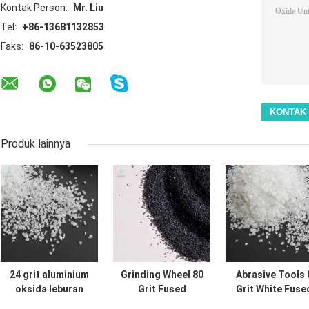
Kontak Person:
Mr. Liu
Tel:
+86-13681132853
Faks:
86-10-63523805
Produk lainnya
24 grit aluminium
Grinding Wheel 80
Abrasive Tools 
oksida leburan
Grit Fused
Grit White Fuse
putih untuk roda
Aluminium Oxide
Alumina Oxide