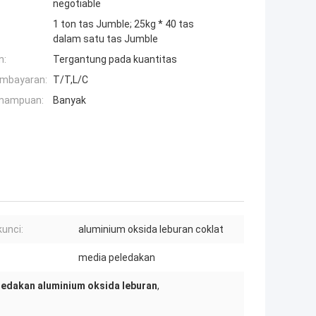
negotiable
1 ton tas Jumble; 25kg * 40 tas
dalam satu tas Jumble
n:
Tergantung pada kuantitas
embayaran:
T/T,L/C
mampuan:
Banyak
kunci:
aluminium oksida leburan coklat
:
media peledakan
ledakan aluminium oksida leburan
,